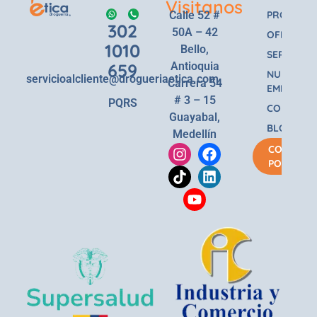
Visitanos
Calle 52 #
PRODUCT
302
50A – 42
OFERTAS
1010
Bello,
SERVICIOS
659
Antioquia
NUESTRA
servicioalcliente@drogueriaetica.com
Carrera 54
EMPRESA
# 3 – 15
PQRS
CONTACT
Guayabal,
BLOG
Medellín
COMPRA
POR