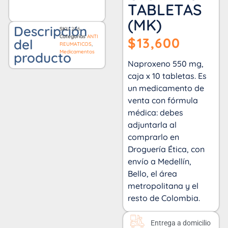
TABLETAS
(MK)
Descripción
SKU
256
Categorías
ANTI
$
13,600
del
REUMATICOS
,
Medicamentos
producto
Naproxeno 550 mg,
caja x 10 tabletas. Es
un medicamento de
venta con fórmula
médica: debes
adjuntarla al
comprarlo en
Droguería Ética, con
envío a Medellín,
Bello, el área
metropolitana y el
resto de Colombia.
Entrega a domicilio