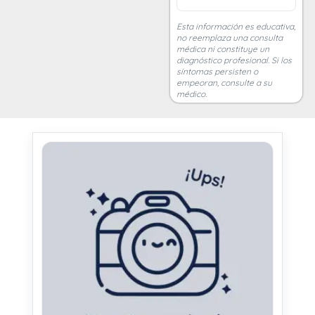
Esta información es educativa,
no reemplaza una consulta
médica ni constituye un
diagnóstico profesional. Si los
síntomas persisten o
empeoran, consulte a su
médico.