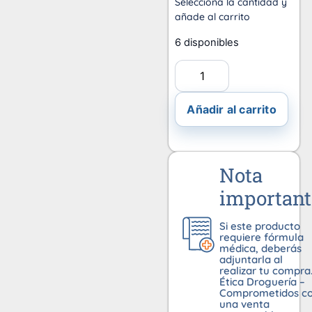
Selecciona la cantidad y
añade al carrito
6 disponibles
Añadir al carrito
Nota
important
Si este producto
requiere fórmula
médica, deberás
adjuntarla al
realizar tu compra
Ética Droguería –
Comprometidos c
una venta