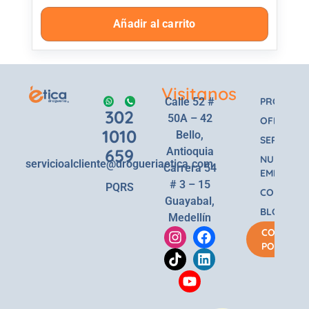
Añadir al carrito
Visitanos
Calle 52 #
PRODUCT
302
50A – 42
OFERTAS
1010
Bello,
SERVICIOS
659
Antioquia
NUESTRA
servicioalcliente@drogueriaetica.com
Carrera 54
EMPRESA
# 3 – 15
PQRS
CONTACT
Guayabal,
BLOG
Medellín
COMPRA
POR