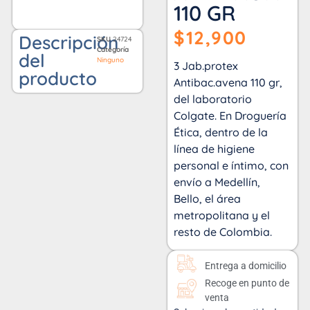
110 GR
$
12,900
Descripción
SKU
24724
Categoría
del
Ninguno
3 Jab.protex
producto
Antibac.avena 110 gr,
del laboratorio
Colgate. En Droguería
Ética, dentro de la
línea de higiene
personal e íntimo, con
envío a Medellín,
Bello, el área
metropolitana y el
resto de Colombia.
Entrega a domicilio
Recoge en punto de
venta