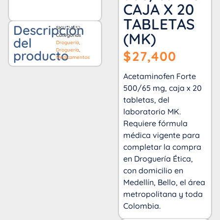
CAJA X 20
TABLETAS
Descripción
SKU
24632
(MK)
Categorías
del
Droguería
,
Droguería
,
producto
$
27,400
Medicamentos
Acetaminofen Forte
500/65 mg, caja x 20
tabletas, del
laboratorio MK.
Requiere fórmula
médica vigente para
completar la compra
en Droguería Ética,
con domicilio en
Medellín, Bello, el área
metropolitana y toda
Colombia.