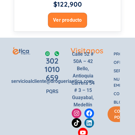
$
122,900
Ver producto
Visitanos
Calle 52 #
PRODUCT
302
50A – 42
OFERTAS
1010
Bello,
SERVICIOS
659
Antioquia
NUESTRA
servicioalcliente@drogueriaetica.com
Carrera 54
EMPRESA
# 3 – 15
PQRS
CONTACT
Guayabal,
BLOG
Medellín
COMPRA
POR