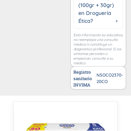
(100gr + 30gr)
en Droguería
Ética?
Esta información es educativa,
no reemplaza una consulta
médica ni constituye un
diagnóstico profesional. Si los
síntomas persisten o
empeoran, consulte a su
médico.
Registro
NSOCO2370-
sanitario
20CO
INVIMA