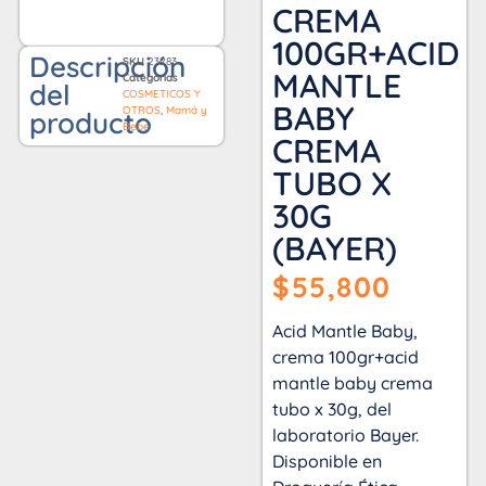
CREMA
100GR+ACID
Descripción
SKU
23283
MANTLE
Categorías
del
COSMETICOS Y
BABY
OTROS
,
Mamá y
producto
Bebé
CREMA
TUBO X
30G
(BAYER)
$
55,800
Acid Mantle Baby,
crema 100gr+acid
mantle baby crema
tubo x 30g, del
laboratorio Bayer.
Disponible en