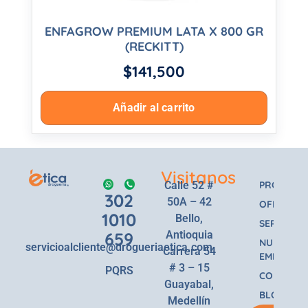
ENFAGROW PREMIUM LATA X 800 GR
(RECKITT)
$
141,500
Añadir al carrito
Visitanos
Calle 52 #
PRODUCT
302
50A – 42
OFERTAS
1010
Bello,
SERVICIOS
659
Antioquia
NUESTRA
servicioalcliente@drogueriaetica.com
Carrera 54
EMPRESA
# 3 – 15
PQRS
CONTACT
Guayabal,
BLOG
Medellín