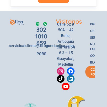
Visitanos
Calle 52 #
PRODUCT
302
50A – 42
OFERTAS
1010
Bello,
SERVICIOS
659
Antioquia
NUESTRA
servicioalcliente@drogueriaetica.com
Carrera 54
EMPRESA
# 3 – 15
PQRS
CONTACT
Guayabal,
BLOG
Medellín
COMPRA
POR