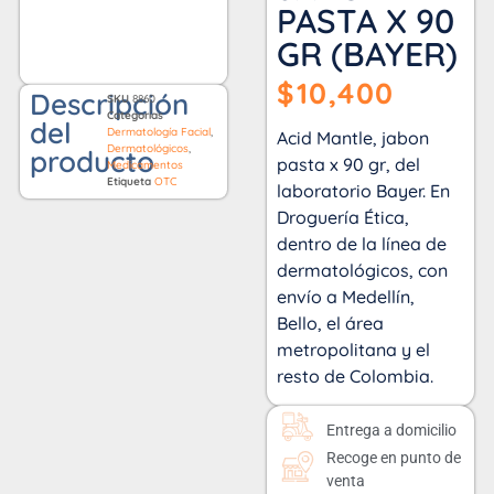
PASTA X 90
GR (BAYER)
$
10,400
Descripción
SKU
8860
Categorías
del
Dermatología Facial
,
Acid Mantle, jabon
Dermatológicos
,
producto
pasta x 90 gr, del
Medicamentos
Etiqueta
OTC
laboratorio Bayer. En
Droguería Ética,
dentro de la línea de
dermatológicos, con
envío a Medellín,
Bello, el área
metropolitana y el
resto de Colombia.
Entrega a domicilio
Recoge en punto de
venta