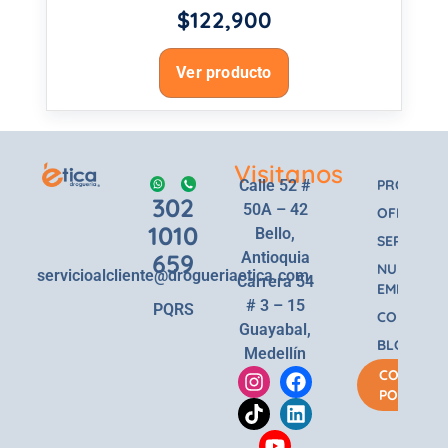
$
122,900
Ver producto
Visitanos
Calle 52 #
PRODUCT
302
50A – 42
OFERTAS
1010
Bello,
SERVICIOS
659
Antioquia
NUESTRA
servicioalcliente@drogueriaetica.com
Carrera 54
EMPRESA
# 3 – 15
PQRS
CONTACT
Guayabal,
BLOG
Medellín
COMPRA
POR