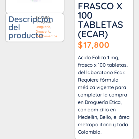
FRASCO X
100
Descripción
SKU
3490
TABLETAS
Categorías
del
Droguería
,
(ECAR)
Droguería
,
producto
Medicamentos
$
17,800
Acido Folico 1 mg,
frasco x 100 tabletas,
del laboratorio Ecar.
Requiere fórmula
médica vigente para
completar la compra
en Droguería Ética,
con domicilio en
Medellín, Bello, el área
metropolitana y toda
Colombia.