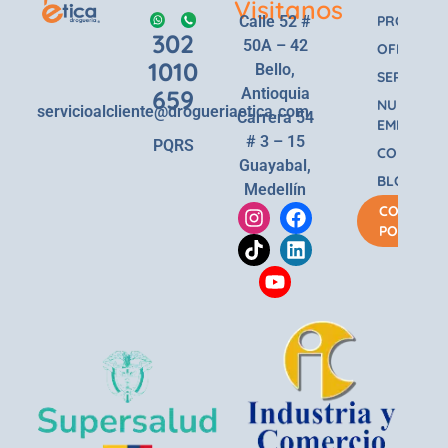
Visitanos
Calle 52 #
PRODUCT
302
50A – 42
OFERTAS
1010
Bello,
SERVICIOS
659
Antioquia
NUESTRA
servicioalcliente@drogueriaetica.com
Carrera 54
EMPRESA
# 3 – 15
PQRS
CONTACT
Guayabal,
BLOG
Medellín
COMPRA
POR