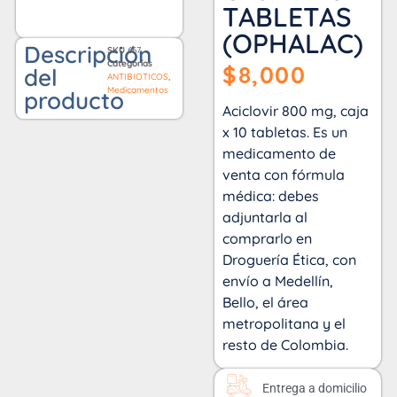
TABLETAS
(OPHALAC)
Descripción
SKU
667
Categorías
$
8,000
del
ANTIBIOTICOS
,
Medicamentos
producto
Aciclovir 800 mg, caja
x 10 tabletas. Es un
medicamento de
venta con fórmula
médica: debes
adjuntarla al
comprarlo en
Droguería Ética, con
envío a Medellín,
Bello, el área
metropolitana y el
resto de Colombia.
Entrega a domicilio