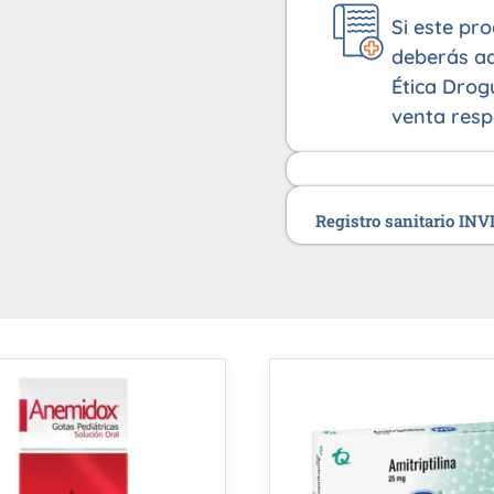
Si este pr
deberás ad
Ética Drog
venta resp
Registro sanitario IN