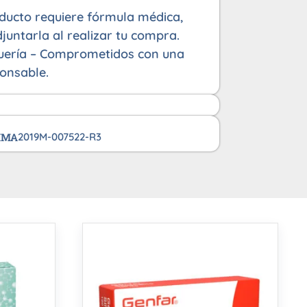
oducto requiere fórmula médica,
juntarla al realizar tu compra.
uería – Comprometidos con una
onsable.
VIMA
2019M-007522-R3