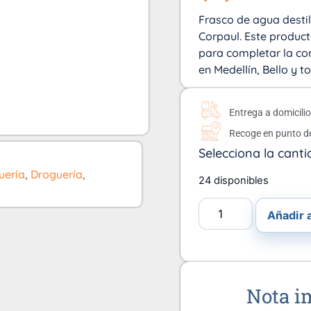
Frasco de agua destil
Corpaul. Este produc
para completar la co
en Medellín, Bello y 
Entrega a domicili
Recoge en punto d
Selecciona la canti
uería
,
Droguería
,
24 disponibles
Añadir a
Nota i