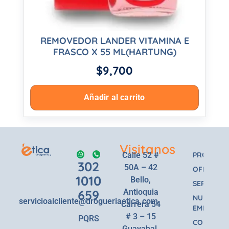
REMOVEDOR LANDER VITAMINA E
FRASCO X 55 ML(HARTUNG)
$
9,700
Añadir al carrito
Visitanos
Calle 52 #
PRODUCT
302
50A – 42
OFERTAS
1010
Bello,
SERVICIOS
659
Antioquia
NUESTRA
servicioalcliente@drogueriaetica.com
Carrera 54
EMPRESA
# 3 – 15
PQRS
CONTACT
Guayabal,