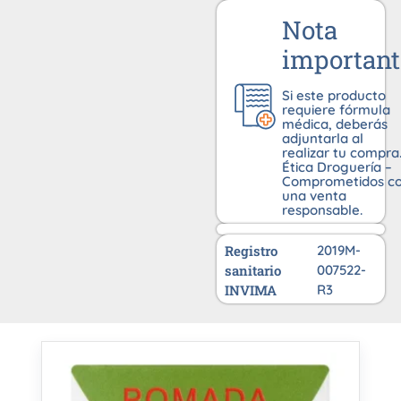
Nota
important
Si este producto
requiere fórmula
médica, deberás
adjuntarla al
realizar tu compra
Ética Droguería –
Comprometidos c
una venta
responsable.
Registro
2019M-
sanitario
007522-
INVIMA
R3