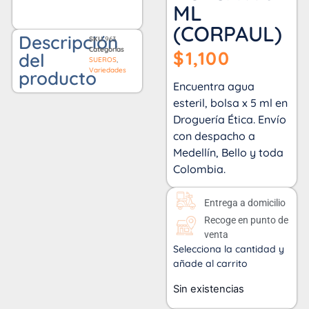
ML
(CORPAUL)
Descripción
SKU
963
Categorías
$
1,100
del
SUEROS
,
Variedades
producto
Encuentra agua
esteril, bolsa x 5 ml en
Droguería Ética. Envío
con despacho a
Medellín, Bello y toda
Colombia.
Entrega a domicilio
Recoge en punto de
venta
Selecciona la cantidad y
añade al carrito
Sin existencias