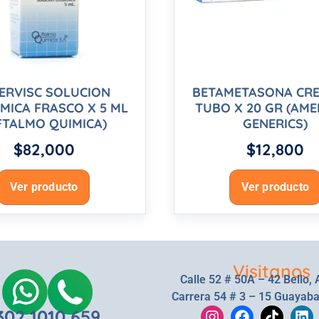
ERVISC SOLUCION
BETAMETASONA CRE
MICA FRASCO X 5 ML
TUBO X 20 GR (AME
FTALMO QUIMICA)
GENERICS)
$
82,000
$
12,800
Ver producto
Ver producto
Visitanos
Calle 52 # 50A – 42 Bello, 
Carrera 54 # 3 – 15 Guayaba
302 1010 659