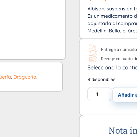
Albisan, suspension f
Es un medicamento d
adjuntarla al comprar
Medellín, Bello, el ár
Entrega a domicili
Recoge en punto d
Selecciona la canti
uería
,
Droguería
,
8 disponibles
Añadir a
Nota i