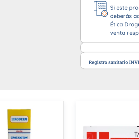
Si este pr
deberás ad
Ética Drog
venta resp
Registro sanitario IN