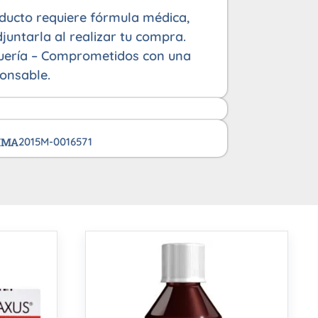
oducto requiere fórmula médica,
juntarla al realizar tu compra.
uería – Comprometidos con una
onsable.
VIMA
2015M-0016571