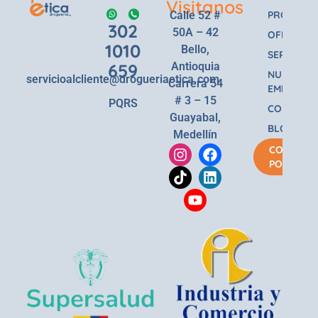
Visitanos
Calle 52 #
PRODUCT
302
50A – 42
OFERTAS
1010
Bello,
SERVICIOS
659
Antioquia
NUESTRA
servicioalcliente@drogueriaetica.com
Carrera 54
EMPRESA
# 3 – 15
PQRS
CONTACT
Guayabal,
BLOG
Medellín
COMPRA
POR