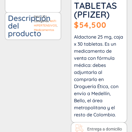
TABLETAS
(PFIZER)
Descripción
SKU
2701
Categorías
ANTI
$
54,500
del
HIPERTENSIVOS
,
Medicamentos
producto
Aldactone 25 mg, caja
x 30 tabletas. Es un
medicamento de
venta con fórmula
médica: debes
adjuntarla al
comprarlo en
Droguería Ética, con
envío a Medellín,
Bello, el área
metropolitana y el
resto de Colombia.
Entrega a domicilio