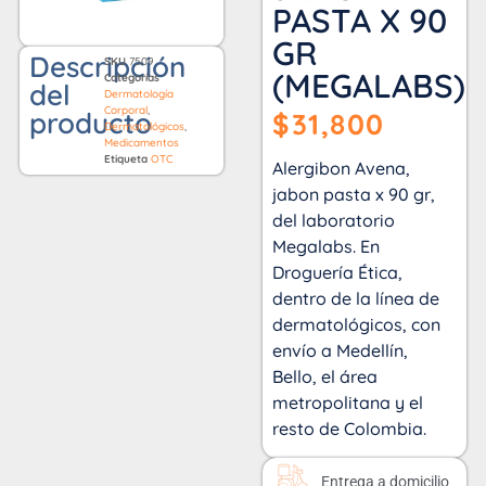
PASTA X 90
GR
Descripción
SKU
7509
(MEGALABS)
Categorías
del
Dermatología
Corporal
,
producto
$
31,800
Dermatológicos
,
Medicamentos
Etiqueta
OTC
Alergibon Avena,
jabon pasta x 90 gr,
del laboratorio
Megalabs. En
Droguería Ética,
dentro de la línea de
dermatológicos, con
envío a Medellín,
Bello, el área
metropolitana y el
resto de Colombia.
Entrega a domicilio