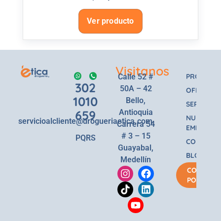
Ver producto
Visitanos
Calle 52 #
PRODUCT
302
50A – 42
OFERTAS
1010
Bello,
SERVICIOS
659
Antioquia
NUESTRA
servicioalcliente@drogueriaetica.com
Carrera 54
EMPRESA
# 3 – 15
PQRS
CONTACT
Guayabal,
BLOG
Medellín
COMPRA
POR