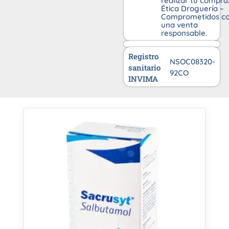
realizar tu compra
Ética Droguería –
Comprometidos c
una venta
responsable.
Registro
NSOC08320-
sanitario
92CO
INVIMA