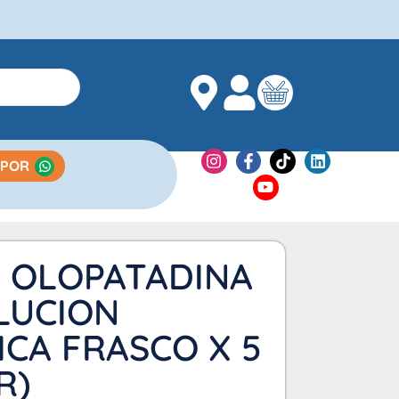
 POR
T OLOPATADINA
LUCION
CA FRASCO X 5
R)