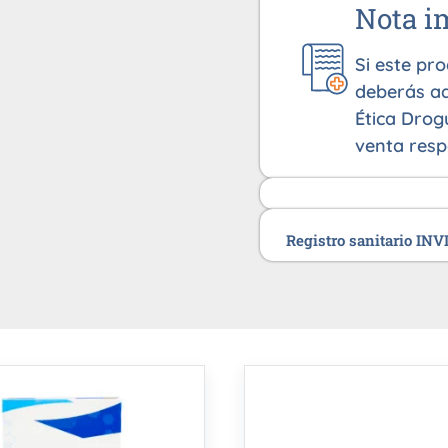
Nota i
Si este pr
deberás ad
Ética Drog
venta resp
Registro sanitario IN