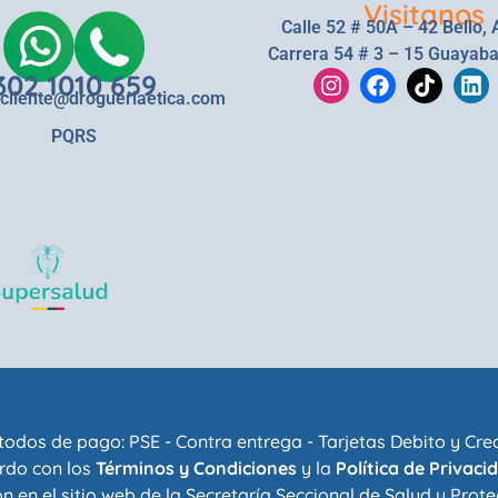
Visitanos
Calle 52 # 50A – 42 Bello, 
Carrera 54 # 3 – 15 Guayaba
302 1010 659
lcliente@drogueriaetica.com
PQRS
odos de pago: PSE - Contra entrega - Tarjetas Debito y Cre
rdo con los
Términos y Condiciones
y la
Política de Privaci
n en el sitio web de la
Secretaría Seccional de Salud y Prote