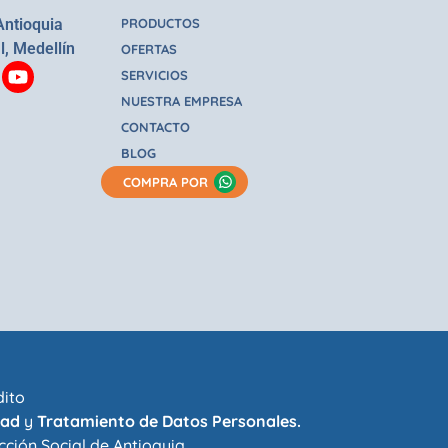
Antioquia
PRODUCTOS
l, Medellín
OFERTAS
SERVICIOS
NUESTRA EMPRESA
CONTACTO
BLOG
COMPRA POR
dito
dad
y
Tratamiento de Datos Personales.
cción Social de Antioquia
.