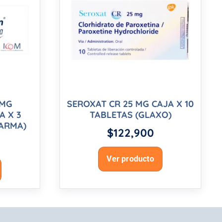
 MG
SEROXAT CR 25 MG CAJA X 10
A X 3
TABLETAS (GLAXO)
HARMA)
$
122,900
Ver producto