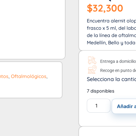
$
32,300
Encuentra alernit olo
frasco x 5 ml, del lab
de la línea de oftalm
Medellín, Bello y tod
Entrega a domicili
Recoge en punto d
tos
,
Oftalmológicos
,
Selecciona la canti
7 disponibles
Añadir a