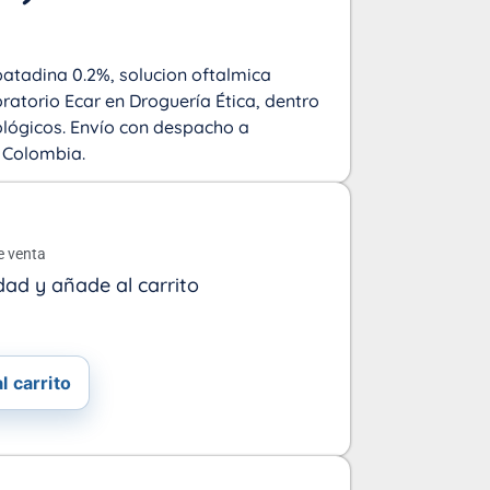
patadina 0.2%, solucion oftalmica
oratorio Ecar en Droguería Ética, dentro
ológicos. Envío con despacho a
a Colombia.
o
e venta
dad y añade al carrito
l carrito