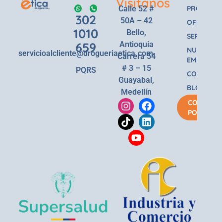
Visitanos
Calle 52 #
PRODUCT
302
50A – 42
OFERTAS
1010
Bello,
SERVICIOS
659
Antioquia
NUESTRA
servicioalcliente@drogueriaetica.com
Carrera 54
EMPRESA
# 3 – 15
PQRS
CONTACT
Guayabal,
BLOG
Medellín
COMPRA
POR