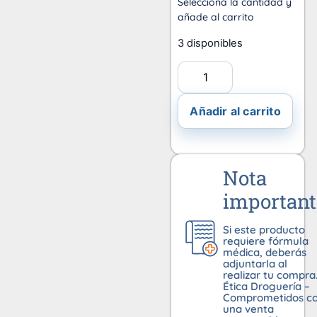
Selecciona la cantidad y
añade al carrito
3 disponibles
Añadir al carrito
Nota
important
Si este producto
requiere fórmula
médica, deberás
adjuntarla al
realizar tu compra
Ética Droguería –
Comprometidos c
una venta