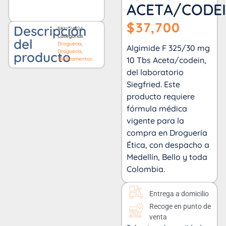
ACETA/CODE
$
37,700
Descripción
SKU
24824
Categorías
del
Droguería
,
Algimide F 325/30 mg
Droguería
,
producto
10 Tbs Aceta/codein,
Medicamentos
del laboratorio
Siegfried. Este
producto requiere
fórmula médica
vigente para la
compra en Droguería
Ética, con despacho a
Medellín, Bello y toda
Colombia.
Entrega a domicilio
Recoge en punto de
venta