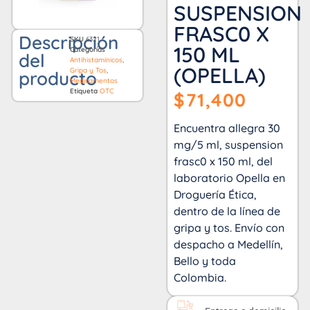
SUSPENSION
FRASC0 X
Descripción
SKU
6321
150 ML
Categorías
del
Antihistamínicos
,
(OPELLA)
Gripa y Tos
,
producto
Medicamentos
Etiqueta
OTC
$
71,400
Encuentra allegra 30
mg/5 ml, suspension
frasc0 x 150 ml, del
laboratorio Opella en
Droguería Ética,
dentro de la línea de
gripa y tos. Envío con
despacho a Medellín,
Bello y toda
Colombia.