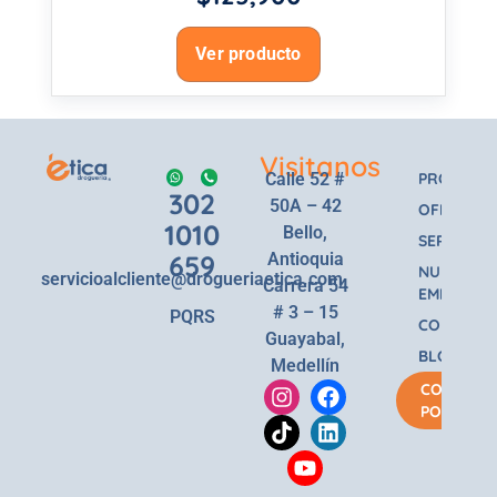
Ver producto
Visitanos
Calle 52 #
PRODUCT
302
50A – 42
OFERTAS
1010
Bello,
SERVICIOS
659
Antioquia
NUESTRA
servicioalcliente@drogueriaetica.com
Carrera 54
EMPRESA
# 3 – 15
PQRS
CONTACT
Guayabal,
BLOG
Medellín
COMPRA
POR