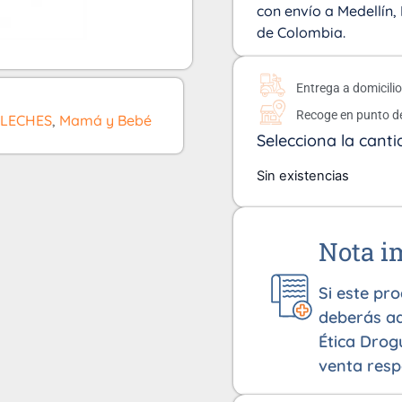
con envío a Medellín, 
de Colombia.
Entrega a domicili
Recoge en punto d
LECHES
,
Mamá y Bebé
Selecciona la canti
Sin existencias
Nota i
Si este pr
deberás ad
Ética Drog
venta resp