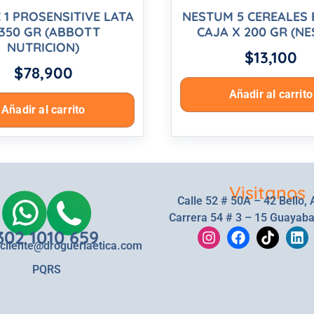
 1 PROSENSITIVE LATA
NESTUM 5 CEREALES 
 350 GR (ABBOTT
CAJA X 200 GR (NE
NUTRICION)
$
13,100
$
78,900
Añadir al carrito
Añadir al carrito
Visitanos
Calle 52 # 50A – 42 Bello, 
Carrera 54 # 3 – 15 Guayaba
302 1010 659
lcliente@drogueriaetica.com
PQRS