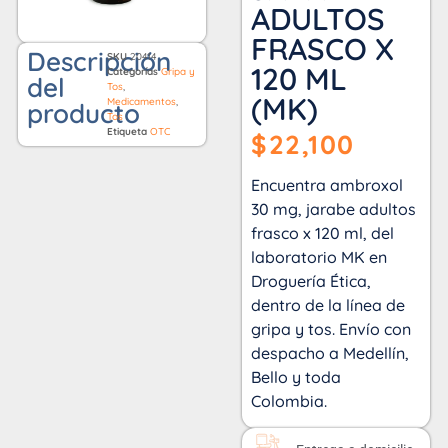
ADULTOS
FRASCO X
Descripción
SKU
20414
120 ML
Categorías
Gripa y
del
Tos
,
(MK)
Medicamentos
,
producto
Tos
Etiqueta
OTC
$
22,100
Encuentra ambroxol
30 mg, jarabe adultos
frasco x 120 ml, del
laboratorio MK en
Droguería Ética,
dentro de la línea de
gripa y tos. Envío con
despacho a Medellín,
Bello y toda
Colombia.