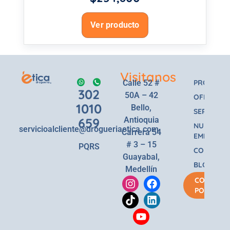
Ver producto
Visitanos
Calle 52 #
PRODUCT
302
50A – 42
OFERTAS
1010
Bello,
SERVICIOS
659
Antioquia
NUESTRA
servicioalcliente@drogueriaetica.com
Carrera 54
EMPRESA
# 3 – 15
PQRS
CONTACT
Guayabal,
BLOG
Medellín
COMPRA
POR