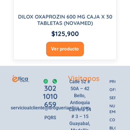
DILOX OXAPROZIN 600 MG CAJA X 30
TABLETAS (NOVAMED)
$
125,900
Ver producto
Visitanos
Calle 52 #
PRODUCT
302
50A – 42
OFERTAS
1010
Bello,
SERVICIOS
659
Antioquia
NUESTRA
servicioalcliente@drogueriaetica.com
Carrera 54
EMPRESA
# 3 – 15
PQRS
CONTACT
Guayabal,
BLOG