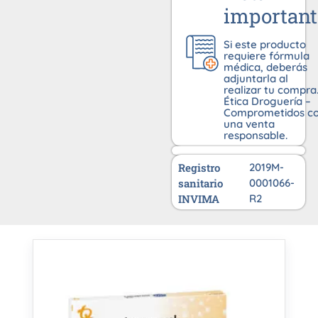
important
Si este producto
requiere fórmula
médica, deberás
adjuntarla al
realizar tu compra
Ética Droguería –
Comprometidos c
una venta
responsable.
Registro
2019M-
sanitario
0001066-
INVIMA
R2