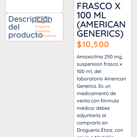
FRASCO X
100 ML
Descripción
SKU
2084
(AMERICAN
Categorías
del
Droguería
,
GENERICS)
Droguería
,
producto
Medicamentos
$
10,500
Amoxicilina 250 mg,
suspension frasco x
100 ml, del
laboratorio American
Generics. Es un
medicamento de
venta con fórmula
médica: debes
adjuntarla al
comprarlo en
Droguería Ética, con