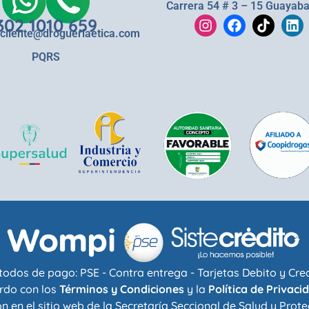
Carrera 54 # 3 – 15 Guayaba
302 1010 659
lcliente@drogueriaetica.com
PQRS
odos de pago: PSE - Contra entrega - Tarjetas Debito y Cre
rdo con los
Términos y Condiciones
y la
Política de Privaci
n en el sitio web de la
Secretaría Seccional de Salud y Prote