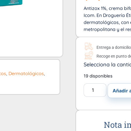
Antizox 1%, crema bif
Icom. En Droguería Éti
dermatológicos, con e
metropolitana y el re
Entrega a domicili
Recoge en punto d
Selecciona la canti
cos
,
Dermatológicos
,
19 disponibles
Añadir a
Nota i