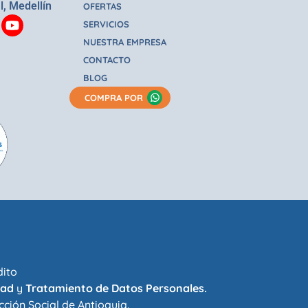
l, Medellín
OFERTAS
SERVICIOS
NUESTRA EMPRESA
CONTACTO
BLOG
COMPRA POR
dito
dad
y
Tratamiento de Datos Personales.
cción Social de Antioquia
.