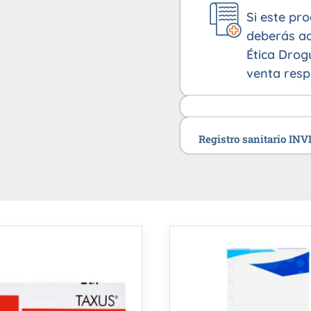
Si este pr
deberás ad
Ética Drog
venta resp
Registro sanitario IN