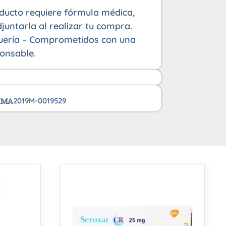
oducto requiere fórmula médica,
juntarla al realizar tu compra.
uería – Comprometidos con una
onsable.
VIMA
2019M-0019529