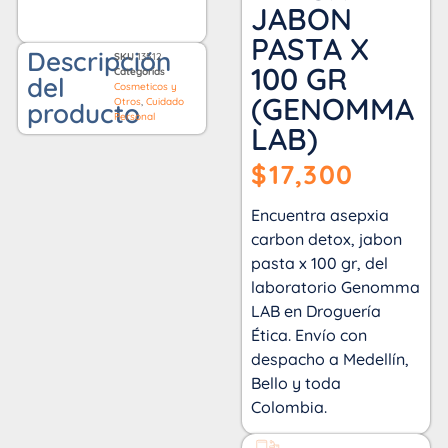
JABON
PASTA X
Descripción
SKU
13512
100 GR
Categorías
del
Cosmeticos y
(GENOMMA
Otros
,
Cuidado
producto
Personal
LAB)
$
17,300
Encuentra asepxia
carbon detox, jabon
pasta x 100 gr, del
laboratorio Genomma
LAB en Droguería
Ética. Envío con
despacho a Medellín,
Bello y toda
Colombia.