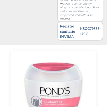
médica ni constituye un
diagnóstico profesional. Si los
síntomas persisten o
empeoran, consulte a su
médico.
Registro
NSOC79338-
sanitario
17CO
INVIMA