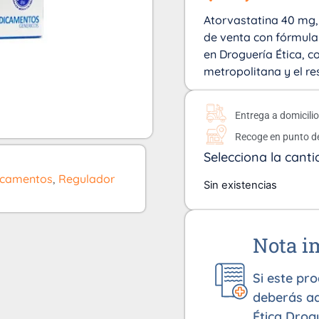
Atorvastatina 40 mg,
de venta con fórmula
en Droguería Ética, co
metropolitana y el re
Entrega a domicili
Recoge en punto d
Selecciona la canti
icamentos
,
Regulador
Sin existencias
Nota i
Si este pr
deberás ad
Ética Drog