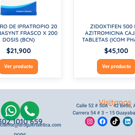
O DE IPRATROPIO 20
ZIDOXTIFEN 500
RASYNT FRASCO X 200
AZITROMICINA CAJ
DOSIS (BCN)
TABLETAS (ICOM P
$
21,900
$
45,100
Ver producto
Ver producto
Visitanos
Calle 52 # 50A – 42 Bello, 
Carrera 54 # 3 – 15 Guayaba
302 1010 659
lcliente@drogueriaetica.com