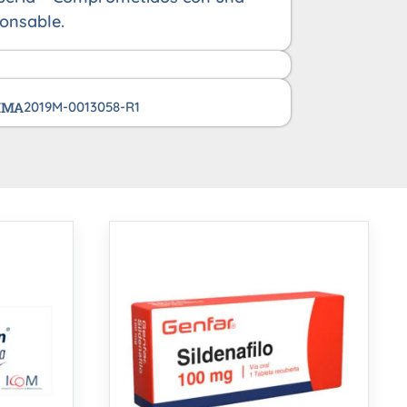
onsable.
VIMA
2019M-0013058-R1