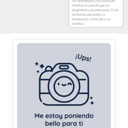
no reemplaza una consulta
médica ni constituye un
diagnóstico profesional. Si los
síntomas persisten o
empeoran, consulte a su
médico.