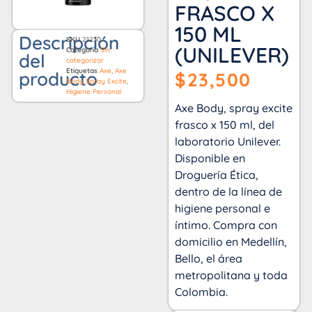
FRASCO X
150 ML
Descripción
SKU
21230
(UNILEVER)
Categoría
Sin
del
categorizar
Etiquetas
Axe
,
Axe
producto
$
23,500
Body Spray Excite
,
Higiene Personal
Axe Body, spray excite
frasco x 150 ml, del
laboratorio Unilever.
Disponible en
Droguería Ética,
dentro de la línea de
higiene personal e
íntimo. Compra con
domicilio en Medellín,
Bello, el área
metropolitana y toda
Colombia.