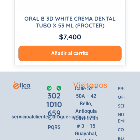
ORAL B 3D WHITE CREMA DENTAL
TUBO X 53 ML (PROCTER)
$
7,400
Añadir al carrito
Visitanos
Calle 52 #
PRODUCT
302
50A – 42
OFERTAS
1010
Bello,
SERVICIOS
659
Antioquia
NUESTRA
servicioalcliente@drogueriaetica.com
Carrera 54
EMPRESA
# 3 – 15
PQRS
CONTACT
Guayabal,
BLOG