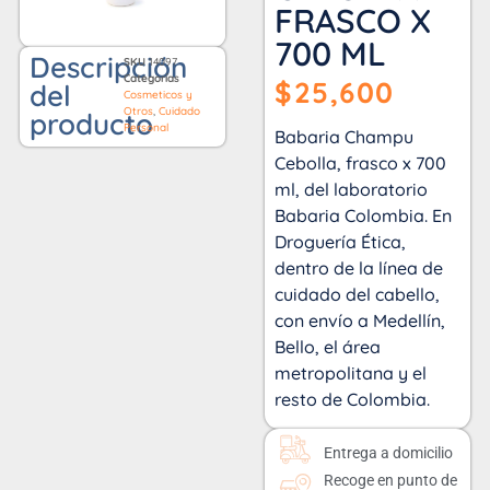
FRASCO X
700 ML
Descripción
SKU
14097
Categorías
$
25,600
del
Cosmeticos y
Otros
,
Cuidado
producto
Personal
Babaria Champu
Cebolla, frasco x 700
ml, del laboratorio
Babaria Colombia. En
Droguería Ética,
dentro de la línea de
cuidado del cabello,
con envío a Medellín,
Bello, el área
metropolitana y el
resto de Colombia.
Entrega a domicilio
Recoge en punto de