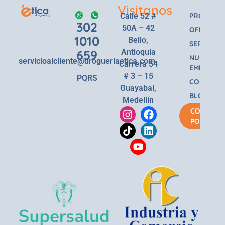
Visitanos
Calle 52 #
PRODUCT
302
50A – 42
OFERTAS
1010
Bello,
SERVICIOS
659
Antioquia
NUESTRA
servicioalcliente@drogueriaetica.com
Carrera 54
EMPRESA
# 3 – 15
PQRS
CONTACT
Guayabal,
BLOG
Medellín
COMPRA
POR