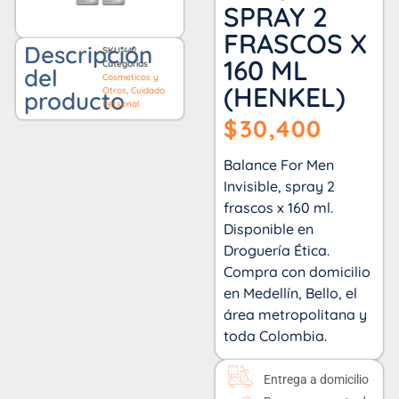
SPRAY 2
FRASCOS X
Descripción
SKU
442
160 ML
Categorías
del
Cosmeticos y
(HENKEL)
Otros
,
Cuidado
producto
Personal
$
30,400
Balance For Men
Invisible, spray 2
frascos x 160 ml.
Disponible en
Droguería Ética.
Compra con domicilio
en Medellín, Bello, el
área metropolitana y
toda Colombia.
Entrega a domicilio