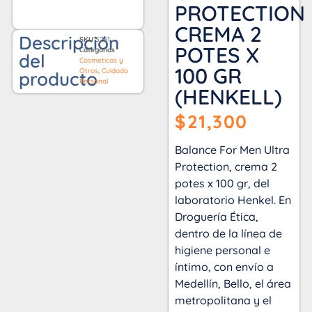
PROTECTION
CREMA 2
Descripción
SKU
5261
POTES X
Categorías
del
Cosmeticos y
100 GR
Otros
,
Cuidado
producto
Personal
(HENKELL)
$
21,300
Balance For Men Ultra
Protection, crema 2
potes x 100 gr, del
laboratorio Henkel. En
Droguería Ética,
dentro de la línea de
higiene personal e
íntimo, con envío a
Medellín, Bello, el área
metropolitana y el