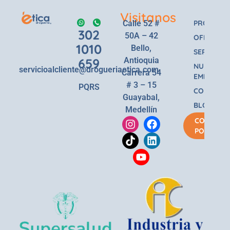
Visitanos
Calle 52 #
PRODUCT
302
50A – 42
OFERTAS
1010
Bello,
SERVICIOS
659
Antioquia
NUESTRA
servicioalcliente@drogueriaetica.com
Carrera 54
EMPRESA
# 3 – 15
PQRS
CONTACT
Guayabal,
BLOG
Medellín
COMPRA
POR