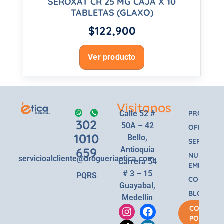
SEROXAT CR 25 MG CAJA X 10
TABLETAS (GLAXO)
$
122,900
Ver producto
Visitanos
Calle 52 #
PRODUCT
302
50A – 42
OFERTAS
1010
Bello,
SERVICIOS
659
Antioquia
NUESTRA
servicioalcliente@drogueriaetica.com
Carrera 54
EMPRESA
# 3 – 15
PQRS
CONTACT
Guayabal,
BLOG
Medellín
COMPRA
POR