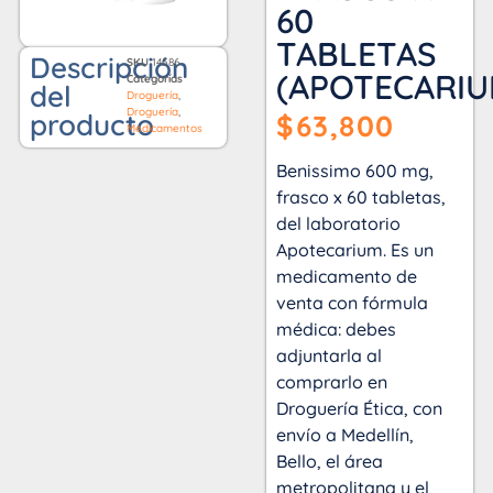
60
TABLETAS
Descripción
SKU
14586
(APOTECARIU
Categorías
del
Droguería
,
Droguería
,
producto
$
63,800
Medicamentos
Benissimo 600 mg,
frasco x 60 tabletas,
del laboratorio
Apotecarium. Es un
medicamento de
venta con fórmula
médica: debes
adjuntarla al
comprarlo en
Droguería Ética, con
envío a Medellín,
Bello, el área
metropolitana y el