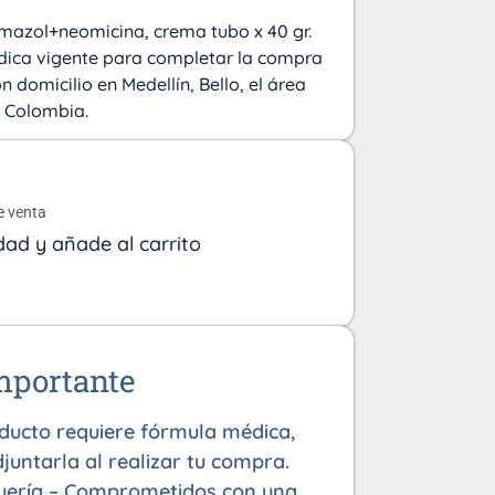
azol+neomicina, crema tubo x 40 gr.
ica vigente para completar la compra
n domicilio en Medellín, Bello, el área
 Colombia.
o
e venta
dad y añade al carrito
mportante
oducto requiere fórmula médica,
juntarla al realizar tu compra.
uería – Comprometidos con una