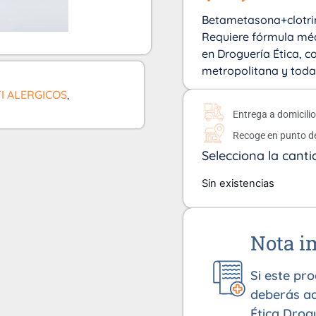
Betametasona+clotrim
Requiere fórmula méd
en Droguería Ética, co
metropolitana y toda
I ALERGICOS
,
Entrega a domicili
Recoge en punto d
Selecciona la canti
Sin existencias
Nota i
Si este pr
deberás ad
Ética Drog