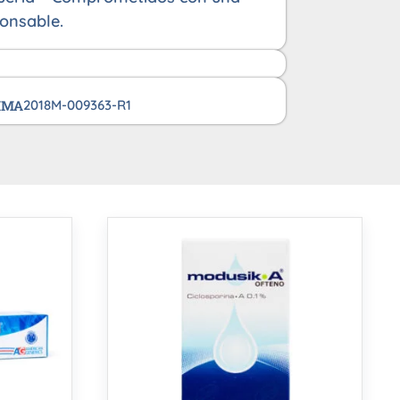
onsable.
VIMA
2018M-009363-R1