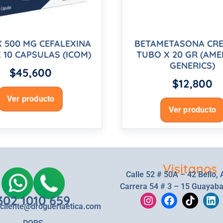
X 500 MG CEFALEXINA
BETAMETASONA CRE
 10 CAPSULAS (ICOM)
TUBO X 20 GR (AME
GENERICS)
$
45,600
$
12,800
Ver producto
Ver producto
Visitanos
Calle 52 # 50A – 42 Bello, 
Carrera 54 # 3 – 15 Guayaba
302 1010 659
lcliente@drogueriaetica.com