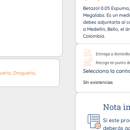
Betazol 0.05 Espuma, 
Megalabs. Es un med
debes adjuntarla al c
a Medellín, Bello, el 
Colombia.
Entrega a domicili
Recoge en punto d
Selecciona la canti
uería
,
Droguería
,
Sin existencias
Nota i
Si este pr
deberás ad