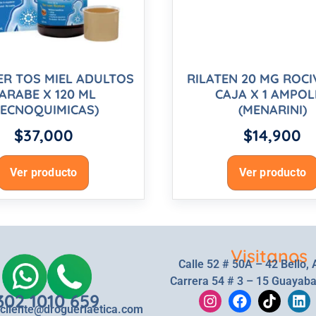
R TOS MIEL ADULTOS
RILATEN 20 MG ROCI
ARABE X 120 ML
CAJA X 1 AMPOL
TECNOQUIMICAS)
(MENARINI)
$
37,000
$
14,900
Ver producto
Ver producto
Visitanos
Calle 52 # 50A – 42 Bello, 
Carrera 54 # 3 – 15 Guayaba
302 1010 659
lcliente@drogueriaetica.com