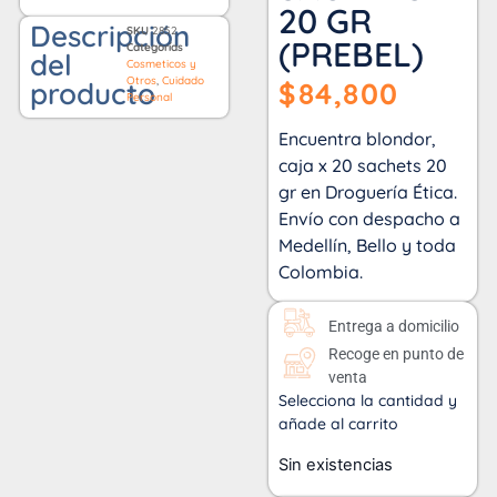
20 GR
Descripción
SKU
2852
(PREBEL)
Categorías
del
Cosmeticos y
Otros
,
Cuidado
producto
$
84,800
Personal
Encuentra blondor,
caja x 20 sachets 20
gr en Droguería Ética.
Envío con despacho a
Medellín, Bello y toda
Colombia.
Entrega a domicilio
Recoge en punto de
venta
Selecciona la cantidad y
añade al carrito
Sin existencias