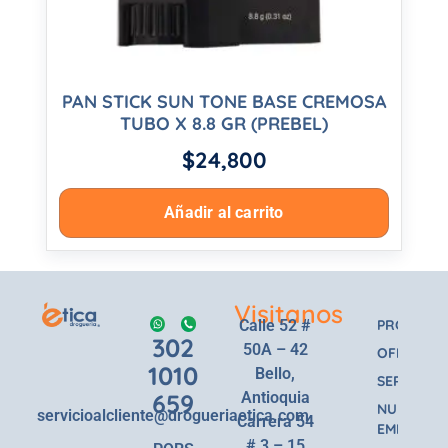
PAN STICK SUN TONE BASE CREMOSA
TUBO X 8.8 GR (PREBEL)
$
24,800
Añadir al carrito
Visitanos
Calle 52 #
PRODUCT
302
50A – 42
OFERTAS
1010
Bello,
SERVICIOS
659
Antioquia
NUESTRA
servicioalcliente@drogueriaetica.com
Carrera 54
EMPRESA
# 3 – 15