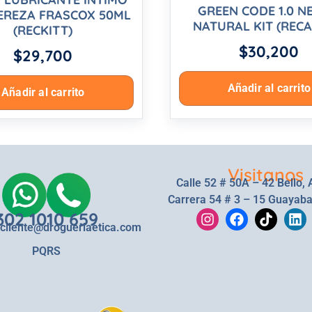
GREEN CODE 1.0 N
EREZA FRASCOX 50ML
NATURAL KIT (RECA
(RECKITT)
$
30,200
$
29,700
Añadir al carrito
Añadir al carrito
Visitanos
Calle 52 # 50A – 42 Bello, 
Carrera 54 # 3 – 15 Guayaba
302 1010 659
lcliente@drogueriaetica.com
PQRS