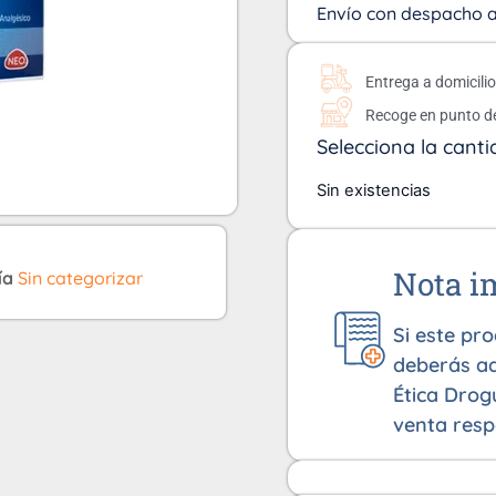
Envío con despacho a 
Entrega a domicili
Recoge en punto d
Selecciona la canti
Sin existencias
Nota i
ía
Sin categorizar
Si este pr
deberás ad
Ética Drog
venta resp