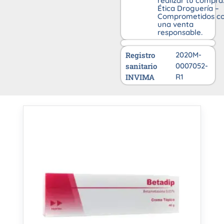
realizar tu compra
Ética Droguería –
Comprometidos c
una venta
responsable.
Registro
2020M-
sanitario
0007052-
INVIMA
R1