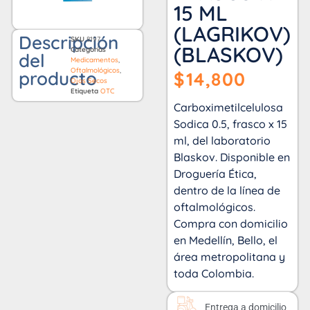
15 ML
(LAGRIKOV)
Descripción
SKU
8197
(BLASKOV)
Categorías
del
Medicamentos
,
Oftalmológicos
,
producto
$
14,800
Ojos Secos
Etiqueta
OTC
Carboximetilcelulosa
Sodica 0.5, frasco x 15
ml, del laboratorio
Blaskov. Disponible en
Droguería Ética,
dentro de la línea de
oftalmológicos.
Compra con domicilio
en Medellín, Bello, el
área metropolitana y
toda Colombia.
Entrega a domicilio