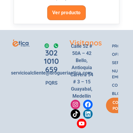
Ver producto
Visitanos
Calle 52 #
PRODUCT
302
50A – 42
OFERTAS
1010
Bello,
SERVICIOS
659
Antioquia
NUESTRA
servicioalcliente@drogueriaetica.com
Carrera 54
EMPRESA
# 3 – 15
PQRS
CONTACT
Guayabal,
BLOG
Medellín
COMPRA
POR