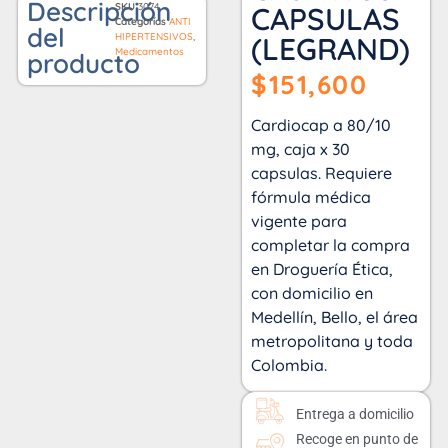
Descripción
SKU
3074
CAPSULAS
Categorías
ANTI
del
HIPERTENSIVOS
,
(LEGRAND)
Medicamentos
producto
$
151,600
Cardiocap a 80/10
mg, caja x 30
capsulas. Requiere
fórmula médica
vigente para
completar la compra
en Droguería Ética,
con domicilio en
Medellín, Bello, el área
metropolitana y toda
Colombia.
Entrega a domicilio
Recoge en punto de