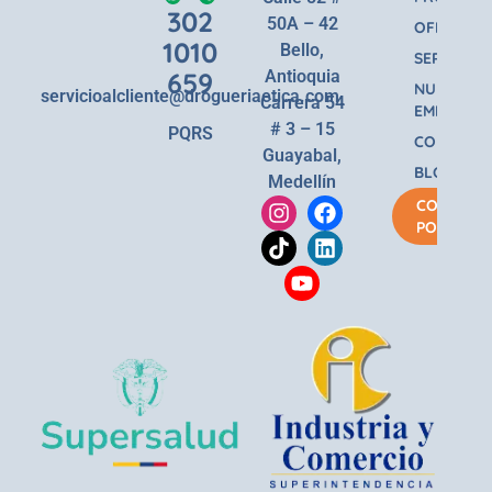
302
50A – 42
OFERTAS
1010
Bello,
SERVICIOS
659
Antioquia
NUESTRA
servicioalcliente@drogueriaetica.com
Carrera 54
EMPRESA
# 3 – 15
PQRS
CONTACT
Guayabal,
BLOG
Medellín
COMPRA
POR