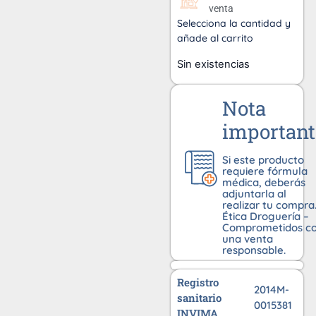
venta
Selecciona la cantidad y
añade al carrito
Sin existencias
Nota
important
Si este producto
requiere fórmula
médica, deberás
adjuntarla al
realizar tu compra
Ética Droguería –
Comprometidos c
una venta
responsable.
Registro
2014M-
sanitario
0015381
INVIMA