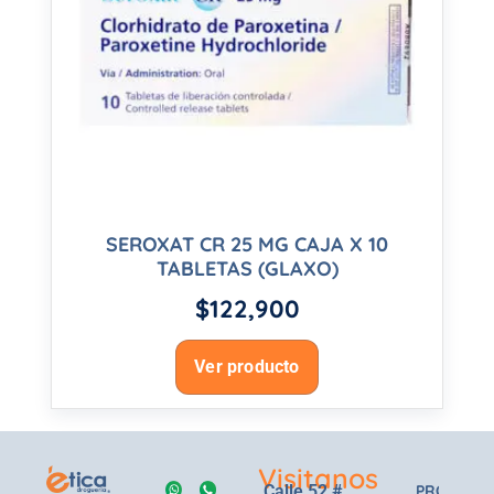
SEROXAT CR 25 MG CAJA X 10
TABLETAS (GLAXO)
$
122,900
Ver producto
Visitanos
Calle 52 #
PRODUCT