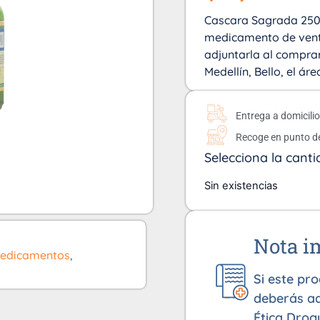
Cascara Sagrada 250 
medicamento de vent
adjuntarla al comprar
Medellín, Bello, el ár
Entrega a domicili
Recoge en punto d
Selecciona la canti
Sin existencias
Nota i
edicamentos
,
Si este pr
deberás ad
Ética Drog