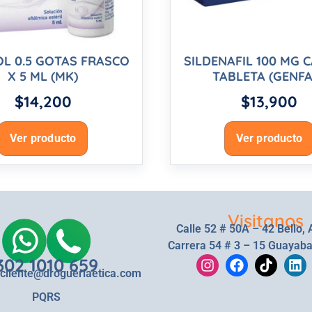
L 0.5 GOTAS FRASCO
SILDENAFIL 100 MG C
X 5 ML (MK)
TABLETA (GENFA
$
14,200
$
13,900
Ver producto
Ver producto
Visitanos
Calle 52 # 50A – 42 Bello, 
Carrera 54 # 3 – 15 Guayaba
302 1010 659
lcliente@drogueriaetica.com
PQRS