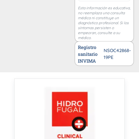
Esta información es educativa,
no reemplaza una consulta
médica ni constituye un
diagnóstico profesional. Si los
síntomas persisten o
empeoran, consulte a su
médico.
Registro
NSOC42868-
sanitario
19PE
INVIMA