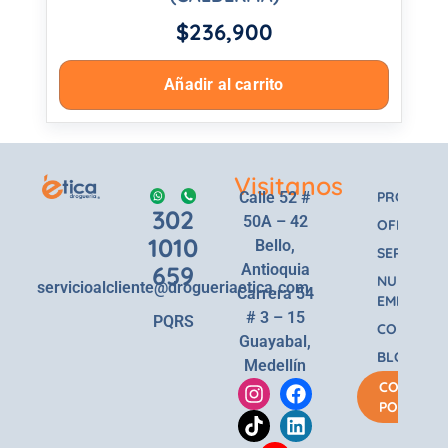
$
236,900
Añadir al carrito
Visitanos
Calle 52 #
PRODUCT
302
50A – 42
OFERTAS
1010
Bello,
SERVICIOS
659
Antioquia
NUESTRA
servicioalcliente@drogueriaetica.com
Carrera 54
EMPRESA
# 3 – 15
PQRS
CONTACT
Guayabal,
BLOG
Medellín
COMPRA
POR