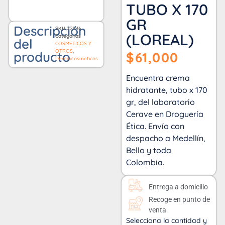
TUBO X 170
GR
Descripción
SKU
22946
(LOREAL)
Categorías
del
COSMETICOS Y
OTROS
,
producto
$
61,000
Dermocosmeticos
Encuentra crema
hidratante, tubo x 170
gr, del laboratorio
Cerave en Droguería
Ética. Envío con
despacho a Medellín,
Bello y toda
Colombia.
Entrega a domicilio
Recoge en punto de
venta
Selecciona la cantidad y