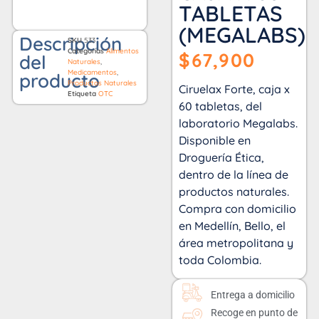
TABLETAS
(MEGALABS)
Descripción
SKU
533
Categorías
Alimentos
$
67,900
del
Naturales
,
Medicamentos
,
producto
Productos Naturales
Ciruelax Forte, caja x
Etiqueta
OTC
60 tabletas, del
laboratorio Megalabs.
Disponible en
Droguería Ética,
dentro de la línea de
productos naturales.
Compra con domicilio
en Medellín, Bello, el
área metropolitana y
toda Colombia.
Entrega a domicilio
Recoge en punto de