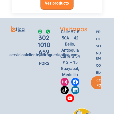
Ver producto
Visitanos
Calle 52 #
PRODUCT
302
50A – 42
OFERTAS
1010
Bello,
SERVICIOS
659
Antioquia
NUESTRA
servicioalcliente@drogueriaetica.com
Carrera 54
EMPRESA
# 3 – 15
PQRS
CONTACT
Guayabal,
BLOG
Medellín
COMPRA
POR