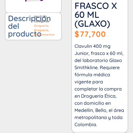
FRASCO X
60 ML
Descripción
SKU
2341
(GLAXO)
Categorías
del
Droguería
,
Droguería
,
producto
$
77,700
Medicamentos
Clavulin 400 mg
Junior, frasco x 60 ml,
del laboratorio Glaxo
Smithkline. Requiere
fórmula médica
vigente para
completar la compra
en Droguería Ética,
con domicilio en
Medellín, Bello, el área
metropolitana y toda
Colombia.