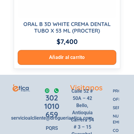
ORAL B 3D WHITE CREMA DENTAL
TUBO X 53 ML (PROCTER)
$
7,400
Añadir al carrito
Visitanos
Calle 52 #
PRODUCT
302
50A – 42
OFERTAS
1010
Bello,
SERVICIOS
659
Antioquia
NUESTRA
servicioalcliente@drogueriaetica.com
Carrera 54
EMPRESA
# 3 – 15
PQRS
CONTACT