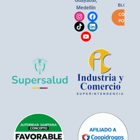
Guayabal,
BLOG
Medellín
COMPRA
POR