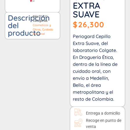
EXTRA
SUAVE
Descripción
SKU
15020
Categorías
$
26,300
del
Cosmeticos y
Otros
,
Cuidado
producto
Personal
Periogard Cepillo
Extra Suave, del
laboratorio Colgate.
En Droguería Ética,
dentro de la línea de
cuidado oral, con
envío a Medellín,
Bello, el área
metropolitana y el
resto de Colombia.
Entrega a domicilio
Recoge en punto de
venta