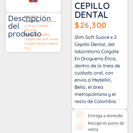
CEPILLO
DENTAL
Descripción
SKU
9750
Categorías
Cosmeticos
$
26,300
del
y Otros
,
Cuidado
Personal
producto
Etiquetas
Colgate
,
Slim Soft Suave x 2
Colgate Slim Soft Suave
Cepillo Dental, del
2 Cepillo Dental
,
Higiene
Oral
laboratorio Colgate.
En Droguería Ética,
dentro de la línea de
cuidado oral, con
envío a Medellín,
Bello, el área
metropolitana y el
resto de Colombia.
Entrega a domicilio
Recoge en punto de
venta