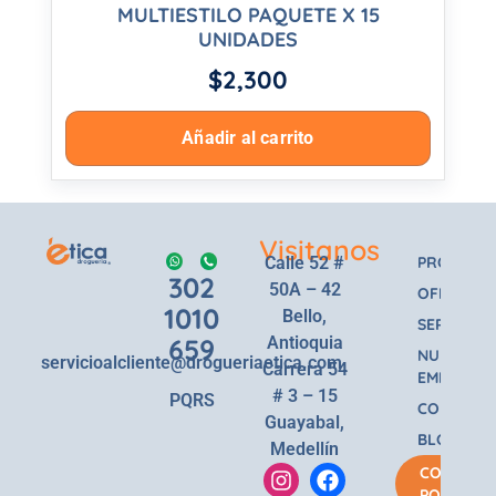
MULTIESTILO PAQUETE X 15
UNIDADES
$
2,300
Añadir al carrito
Visitanos
Calle 52 #
PRODUCT
302
50A – 42
OFERTAS
1010
Bello,
SERVICIOS
659
Antioquia
NUESTRA
servicioalcliente@drogueriaetica.com
Carrera 54
EMPRESA
# 3 – 15
PQRS
CONTACT
Guayabal,
BLOG
Medellín
COMPRA
POR