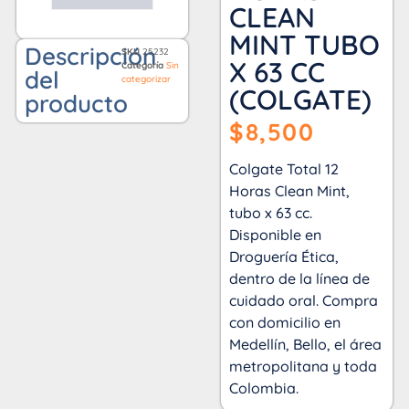
CLEAN
MINT TUBO
Descripción
SKU
25232
X 63 CC
Categoría
Sin
del
categorizar
(COLGATE)
producto
$
8,500
Colgate Total 12
Horas Clean Mint,
tubo x 63 cc.
Disponible en
Droguería Ética,
dentro de la línea de
cuidado oral. Compra
con domicilio en
Medellín, Bello, el área
metropolitana y toda
Colombia.