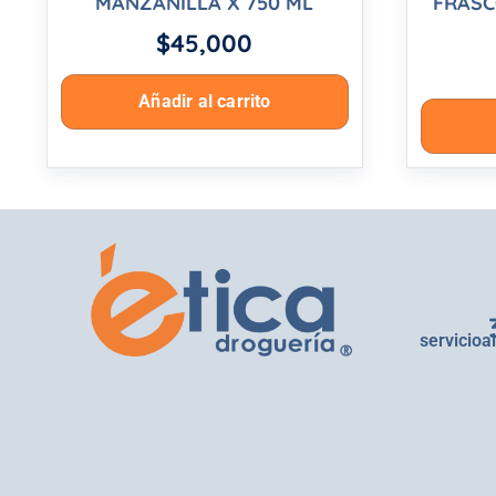
MANZANILLA X 750 ML
FRASC
$
45,000
Añadir al carrito
servicioa