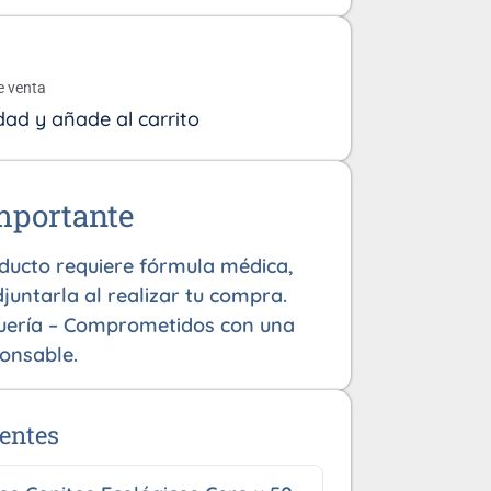
o
e venta
dad y añade al carrito
mportante
oducto requiere fórmula médica,
juntarla al realizar tu compra.
uería – Comprometidos con una
onsable.
entes