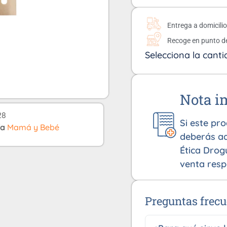
Entrega a domicili
Recoge en punto d
Selecciona la canti
Nota i
28
Si este pr
ía
Mamá y Bebé
deberás ad
Ética Drog
venta resp
Preguntas frecu