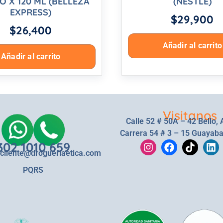
O X 120 ML (BELLEZA
(NESTLE)
EXPRESS)
$
29,900
$
26,400
Añadir al carrito
Añadir al carrito
Visitanos
Calle 52 # 50A – 42 Bello, 
Carrera 54 # 3 – 15 Guayaba
302 1010 659
lcliente@drogueriaetica.com
PQRS