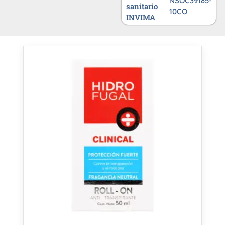
NSOC39185-
sanitario
10CO
INVIMA