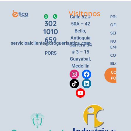
Visitanos
Calle 52 #
PRODUCT
302
50A – 42
OFERTAS
1010
Bello,
SERVICIOS
659
Antioquia
NUESTRA
servicioalcliente@drogueriaetica.com
Carrera 54
EMPRESA
# 3 – 15
PQRS
CONTACT
Guayabal,
BLOG
Medellín
COMPRA
POR