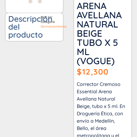
ARENA
AVELLANA
Descripción
SKU
837
NATURAL
Categoría
del
Dermocosmeticos
BEIGE
producto
TUBO X 5
ML
(VOGUE)
$
12,300
Corrector Cremoso
Essential Arena
Avellana Natural
Beige, tubo x 5 ml. En
Droguería Ética, con
envío a Medellín,
Bello, el área
metropolitana y el