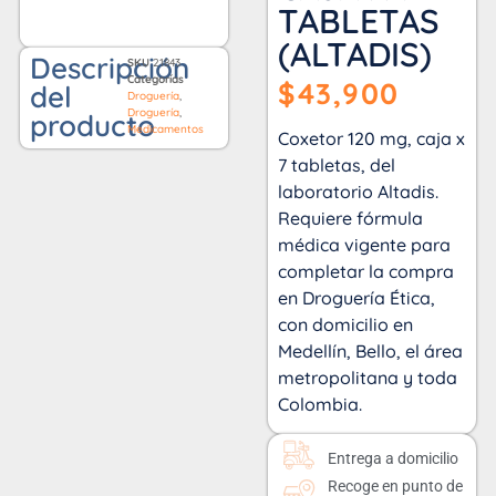
TABLETAS
(ALTADIS)
Descripción
SKU
21843
Categorías
$
43,900
del
Droguería
,
Droguería
,
producto
Medicamentos
Coxetor 120 mg, caja x
7 tabletas, del
laboratorio Altadis.
Requiere fórmula
médica vigente para
completar la compra
en Droguería Ética,
con domicilio en
Medellín, Bello, el área
metropolitana y toda
Colombia.
Entrega a domicilio
Recoge en punto de