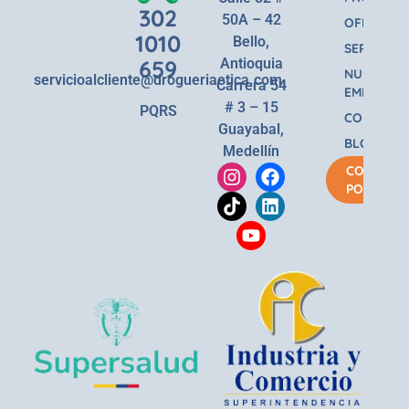
302
50A – 42
OFERTAS
1010
Bello,
SERVICIOS
659
Antioquia
NUESTRA
servicioalcliente@drogueriaetica.com
Carrera 54
EMPRESA
# 3 – 15
PQRS
CONTACT
Guayabal,
BLOG
Medellín
COMPRA
POR