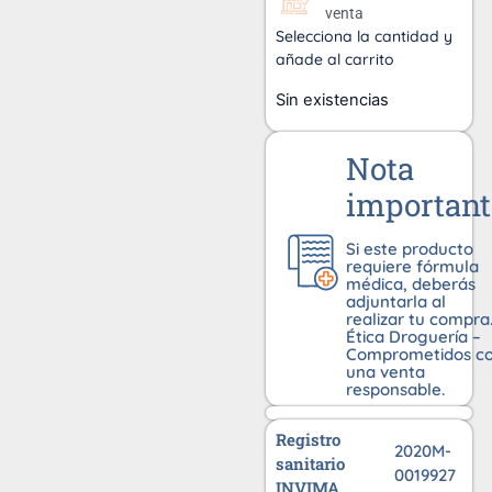
venta
Selecciona la cantidad y
añade al carrito
Sin existencias
Nota
important
Si este producto
requiere fórmula
médica, deberás
adjuntarla al
realizar tu compra
Ética Droguería –
Comprometidos c
una venta
responsable.
Registro
2020M-
sanitario
0019927
INVIMA