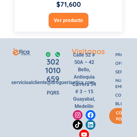
$
71,600
Ver producto
Visitanos
Calle 52 #
PRODUCT
302
50A – 42
OFERTAS
1010
Bello,
SERVICIOS
659
Antioquia
NUESTRA
servicioalcliente@drogueriaetica.com
Carrera 54
EMPRESA
# 3 – 15
PQRS
CONTACT
Guayabal,
BLOG
Medellín
COMPRA
POR