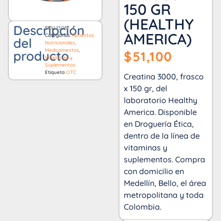
150 GR
(HEALTHY
Descripción
SKU
15087
AMERICA)
Categorías
Alimentos
del
Nutricionales
,
Medicamentos
,
producto
$
51,100
Vitaminas y
Suplementos
Etiqueta
OTC
Creatina 3000, frasco
x 150 gr, del
laboratorio Healthy
America. Disponible
en Droguería Ética,
dentro de la línea de
vitaminas y
suplementos. Compra
con domicilio en
Medellín, Bello, el área
metropolitana y toda
Colombia.