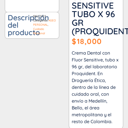
SENSITIVE
TUBO X 96
Descripción
SKU
3993
GR
Categorías
ASEO
del
PERSONAL
,
(PROQUIDENT
Cuidado
producto
Personal
$
18,000
Crema Dental con
Fluor Sensitive, tubo x
96 gr, del laboratorio
Proquident. En
Droguería Ética,
dentro de la línea de
cuidado oral, con
envío a Medellín,
Bello, el área
metropolitana y el
resto de Colombia.