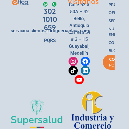
Visitanos
Calle 52 #
PRODUCT
302
50A – 42
OFERTAS
1010
Bello,
SERVICIOS
659
Antioquia
NUESTRA
servicioalcliente@drogueriaetica.com
Carrera 54
EMPRESA
# 3 – 15
PQRS
CONTACT
Guayabal,
BLOG
Medellín
COMPRA
POR