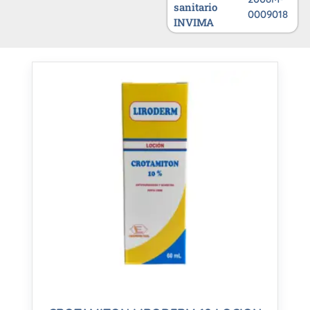
sanitario
0009018
INVIMA