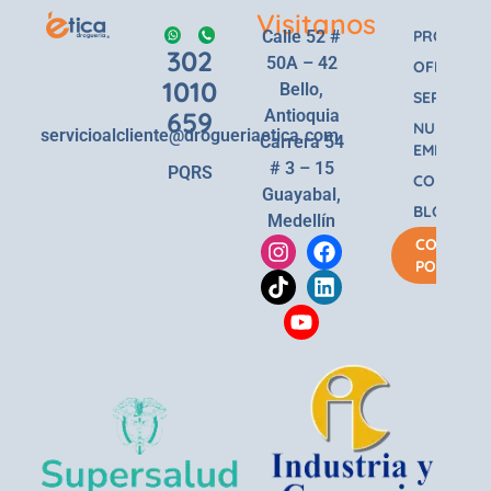
Visitanos
Calle 52 #
PRODUCT
302
50A – 42
OFERTAS
1010
Bello,
SERVICIOS
659
Antioquia
NUESTRA
servicioalcliente@drogueriaetica.com
Carrera 54
EMPRESA
# 3 – 15
PQRS
CONTACT
Guayabal,
BLOG
Medellín
COMPRA
POR