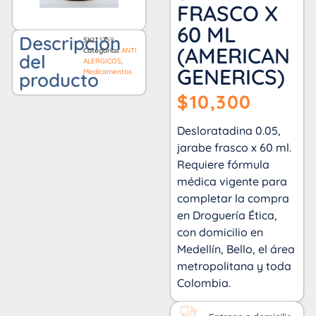
FRASCO X
60 ML
Descripción
SKU
1759
(AMERICAN
Categorías
ANTI
del
ALERGICOS
,
GENERICS)
Medicamentos
producto
$
10,300
Desloratadina 0.05,
jarabe frasco x 60 ml.
Requiere fórmula
médica vigente para
completar la compra
en Droguería Ética,
con domicilio en
Medellín, Bello, el área
metropolitana y toda
Colombia.