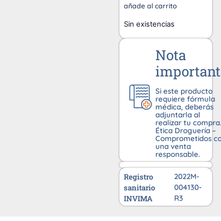
añade al carrito
Sin existencias
Nota
important
Si este producto
requiere fórmula
médica, deberás
adjuntarla al
realizar tu compra
Ética Droguería –
Comprometidos c
una venta
responsable.
Registro
2022M-
sanitario
004130-
INVIMA
R3