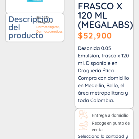
FRASCO X
120 ML
Descripción
SKU
570
(MEGALABS)
Categorías
del
Dermatologicos
,
Dermocosmeticos
producto
$
52,900
Desonida 0.05
Emulsion, frasco x 120
ml. Disponible en
Droguería Ética.
Compra con domicilio
en Medellín, Bello, el
área metropolitana y
toda Colombia.
Entrega a domicilio
Recoge en punto de
venta
Selecciona la cantidad y