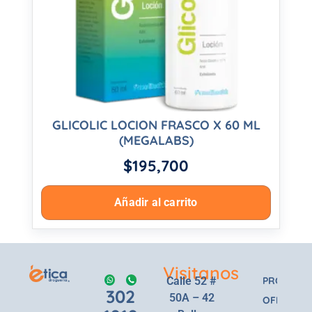
GLICOLIC LOCION FRASCO X 60 ML
(MEGALABS)
$
195,700
Añadir al carrito
Visitanos
Calle 52 #
PRODUCT
302
50A – 42
OFERTAS