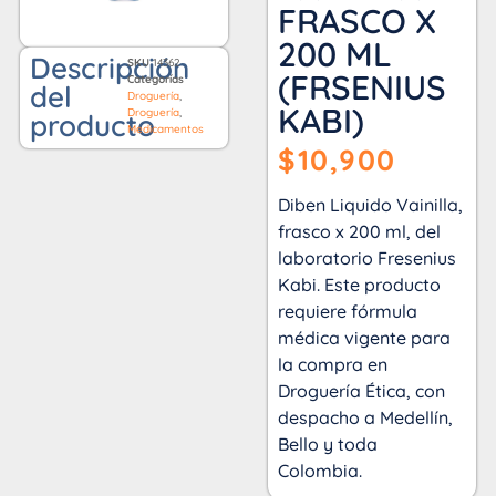
FRASCO X
200 ML
Descripción
SKU
14362
(FRSENIUS
Categorías
del
Droguería
,
KABI)
Droguería
,
producto
Medicamentos
$
10,900
Diben Liquido Vainilla,
frasco x 200 ml, del
laboratorio Fresenius
Kabi. Este producto
requiere fórmula
médica vigente para
la compra en
Droguería Ética, con
despacho a Medellín,
Bello y toda
Colombia.