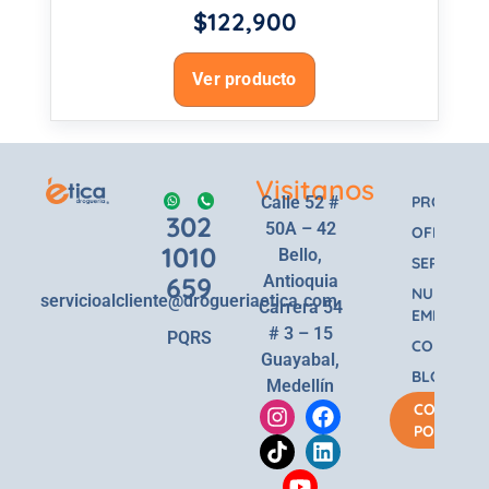
$
122,900
Ver producto
Visitanos
Calle 52 #
PRODUCT
302
50A – 42
OFERTAS
1010
Bello,
SERVICIOS
659
Antioquia
NUESTRA
servicioalcliente@drogueriaetica.com
Carrera 54
EMPRESA
# 3 – 15
PQRS
CONTACT
Guayabal,
BLOG
Medellín
COMPRA
POR