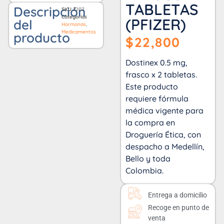
TABLETAS
Descripción
SKU
3207
Categorías
(PFIZER)
del
Hormonas
,
Medicamentos
producto
$
22,800
Dostinex 0.5 mg,
frasco x 2 tabletas.
Este producto
requiere fórmula
médica vigente para
la compra en
Droguería Ética, con
despacho a Medellín,
Bello y toda
Colombia.
Entrega a domicilio
Recoge en punto de
venta