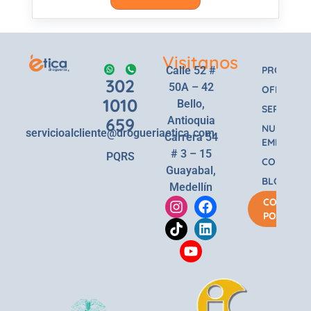
Visitanos
Calle 52 #
PRODUCT
302
50A – 42
OFERTAS
1010
Bello,
SERVICIOS
659
Antioquia
NUESTRA
servicioalcliente@drogueriaetica.com
Carrera 54
EMPRESA
# 3 – 15
PQRS
CONTACT
Guayabal,
BLOG
Medellín
COMPRA
POR