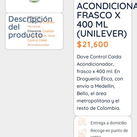
ACONDICION
FRASCO X
Descripción
SKU
1518
400 ML
Categoría
Cuidado
del
Personal
(UNILEVER)
Etiquetas
Cuidado
producto
Capilar
,
Dove
,
Dove
Control Caida
$
21,600
Acondicionador
Dove Control Caida
Acondicionador,
frasco x 400 ml. En
Droguería Ética, con
envío a Medellín,
Bello, el área
metropolitana y el
resto de Colombia.
Entrega a domicilio
Recoge en punto de