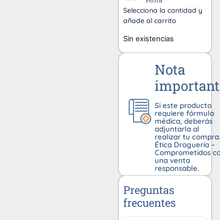
venta
Selecciona la cantidad y
añade al carrito
Sin existencias
Nota
important
Si este producto
requiere fórmula
médica, deberás
adjuntarla al
realizar tu compra
Ética Droguería –
Comprometidos c
una venta
responsable.
Preguntas
frecuentes